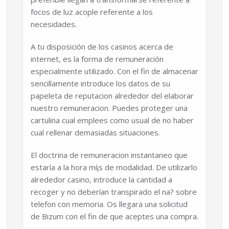
focos de luz acople referente a los
necesidades.
A tu disposición de los casinos acerca de
internet, es la forma de remuneración
especialmente utilizado. Con el fin de almacenar
sencillamente introduce los datos de su
papeleta de reputacion alrededor del elaborar
nuestro remuneracion. Puedes proteger una
cartulina cual emplees como usual de no haber
cual rellenar demasiadas situaciones.
El doctrina de remuneracion instantaneo que
estaría a la hora mí¡s de modalidad. De utilizarlo
alrededor casino, introduce la cantidad a
recoger y no deberían transpirado el na? sobre
telefon con memoria. Os llegara una solicitud
de Bizum con el fin de que aceptes una compra.