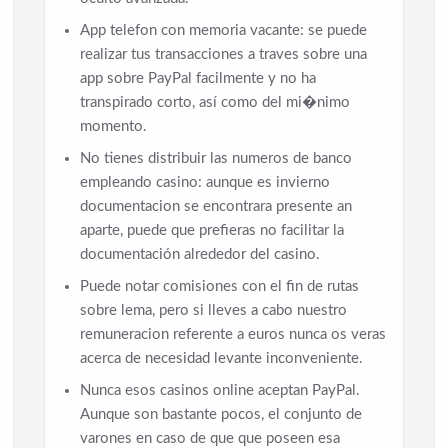
App telefon con memoria vacante: se puede
realizar tus transacciones a traves sobre una
app sobre PayPal facilmente y no ha
transpirado corto, así­ como del mi�nimo
momento.
No tienes distribuir las numeros de banco
empleando casino: aunque es invierno
documentacion se encontrara presente an
aparte, puede que prefieras no facilitar la
documentación alrededor del casino.
Puede notar comisiones con el fin de rutas
sobre lema, pero si lleves a cabo nuestro
remuneracion referente a euros nunca os veras
acerca de necesidad levante inconveniente.
Nunca esos casinos online aceptan PayPal.
Aunque son bastante pocos, el conjunto de
varones en caso de que que poseen esa