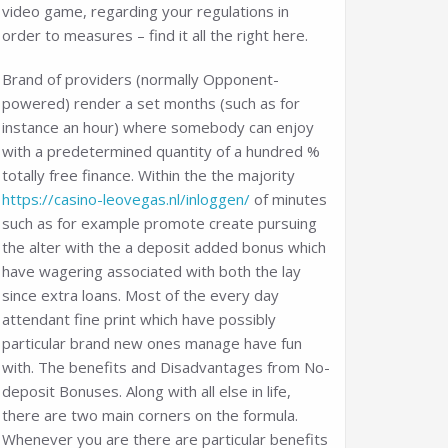
video game, regarding your regulations in
order to measures – find it all the right here.
Brand of providers (normally Opponent-
powered) render a set months (such as for
instance an hour) where somebody can enjoy
with a predetermined quantity of a hundred %
totally free finance. Within the the majority
https://casino-leovegas.nl/inloggen/
of minutes
such as for example promote create pursuing
the alter with the a deposit added bonus which
have wagering associated with both the lay
since extra loans. Most of the every day
attendant fine print which have possibly
particular brand new ones manage have fun
with. The benefits and Disadvantages from No-
deposit Bonuses. Along with all else in life,
there are two main corners on the formula.
Whenever you are there are particular benefits