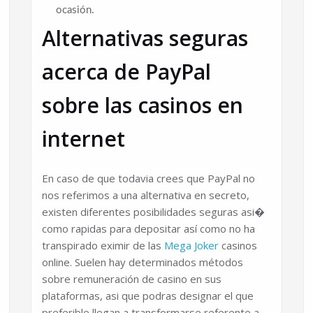
ocasión.
Alternativas seguras
acerca de PayPal
sobre las casinos en
internet
En caso de que todavia crees que PayPal no
nos referimos a una alternativa en secreto,
existen diferentes posibilidades seguras asi�
como rapidas para depositar así­ como no ha
transpirado eximir de las
Mega Joker
casinos
online. Suelen hay determinados métodos
sobre remuneración de casino en sus
plataformas, asi que podras designar el que
preferible llegan a transformarse referente a