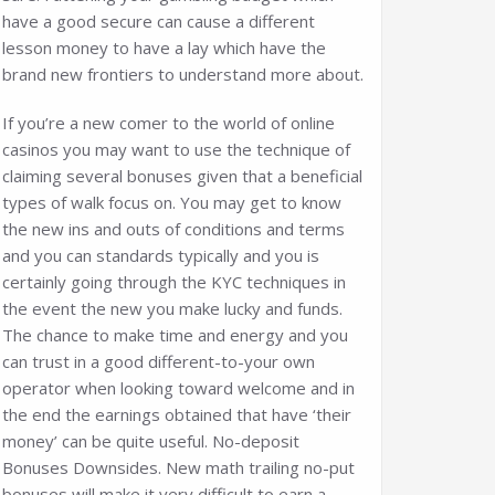
have a good secure can cause a different
lesson money to have a lay which have the
brand new frontiers to understand more about.
If you’re a new comer to the world of online
casinos you may want to use the technique of
claiming several bonuses given that a beneficial
types of walk focus on. You may get to know
the new ins and outs of conditions and terms
and you can standards typically and you is
certainly going through the KYC techniques in
the event the new you make lucky and funds.
The chance to make time and energy and you
can trust in a good different-to-your own
operator when looking toward welcome and in
the end the earnings obtained that have ‘their
money’ can be quite useful. No-deposit
Bonuses Downsides. New math trailing no-put
bonuses will make it very difficult to earn a