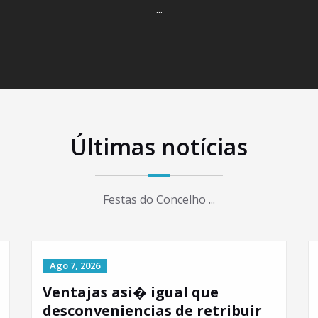
...
Últimas notícias
Festas do Concelho ...
Ago 7, 2026
Ventajas asi� igual que
desconveniencias de retribuir