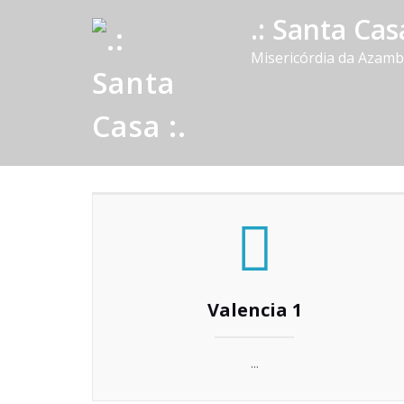
.: Santa Casa
Misericórdia da Azamb
Valencia 1
...