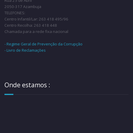
Rua 25 de Abril
2050-317 Azambuja
TELEFONES:
Centro Infantil/Lar: 263 418 495/96
Centro Recolha: 263 418 448
Chamada para a rede fixa nacional
- Regime Geral de Prevenção da Corrupção
- Livro de Reclamações
Onde estamos :