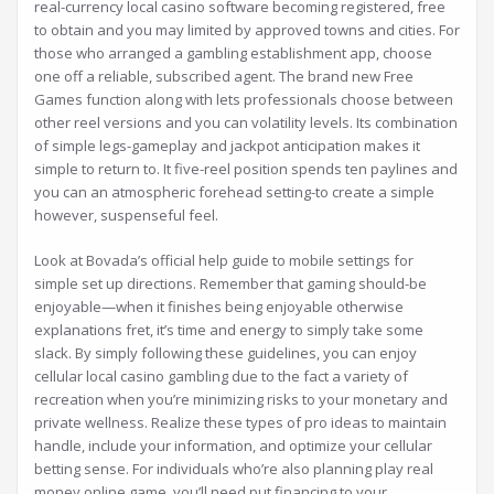
real-currency local casino software becoming registered, free
to obtain and you may limited by approved towns and cities. For
those who arranged a gambling establishment app, choose
one off a reliable, subscribed agent. The brand new Free
Games function along with lets professionals choose between
other reel versions and you can volatility levels. Its combination
of simple legs-gameplay and jackpot anticipation makes it
simple to return to. It five-reel position spends ten paylines and
you can an atmospheric forehead setting-to create a simple
however, suspenseful feel.
Look at Bovada’s official help guide to mobile settings for
simple set up directions. Remember that gaming should-be
enjoyable—when it finishes being enjoyable otherwise
explanations fret, it’s time and energy to simply take some
slack. By simply following these guidelines, you can enjoy
cellular local casino gambling due to the fact a variety of
recreation when you’re minimizing risks to your monetary and
private wellness. Realize these types of pro ideas to maintain
handle, include your information, and optimize your cellular
betting sense. For individuals who’re also planning play real
money online game, you’ll need put financing to your