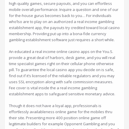
high quality games, secure payouts, and you can effortless
mobile overall performance. Inquire a question and one of our
for the-house gurus becomes back to you… For individuals
who’lso are to play on an authorized a real income gambling
establishment app, the payouts try credited toward local casino
membership. Providing put up into a bona-fide currency
gambling establishment software just requires a short while.
An educated a real income online casino apps on the You.S.
provide a great deal of harbors, desk game, and you will real
time specialist games right on their cellular phone otherwise
pill. To guarantee the local casino app you decide on is safe,
find out if it’s licensed of the reliable regulators and you may
uses SSL encryption along with safe commission measures.
Fee cover is vital inside the a real income gambling
establishment apps to safeguard sensitive monetary advice.
Though it does not have a loyal app, professionals is
effortlessly availableness online game for the mobiles thru
their site. Presenting more 400 position online game off
legitimate builders for example Opponent Gambling and you