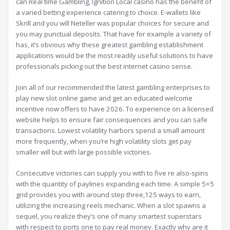
can Real time Gambling, Ignition Local casino has the benefit of
a varied betting experience catering to choice. E-wallets like
Skrill and you will Neteller was popular choices for secure and
you may punctual deposits. That have for example a variety of
has, it’s obvious why these greatest gambling establishment
applications would be the most readily useful solutions to have
professionals picking out the best internet casino sense.
Join all of our recommended the latest gambling enterprises to
play new slot online game and get an educated welcome
incentive now offers to have 2026. To experience on a licensed
website helps to ensure fair consequences and you can safe
transactions. Lowest volatility harbors spend a small amount
more frequently, when you’re high volatility slots get pay
smaller will but with large possible victories.
Consecutive victories can supply you with to five re also-spins
with the quantity of paylines expanding each time. A simple 5×5
grid provides you with around step three,125 ways to earn,
utilizing the increasing reels mechanic. When a slot spawns a
sequel, you realize they’s one of many smartest superstars
with respect to ports one to pay real money. Exactly why are it