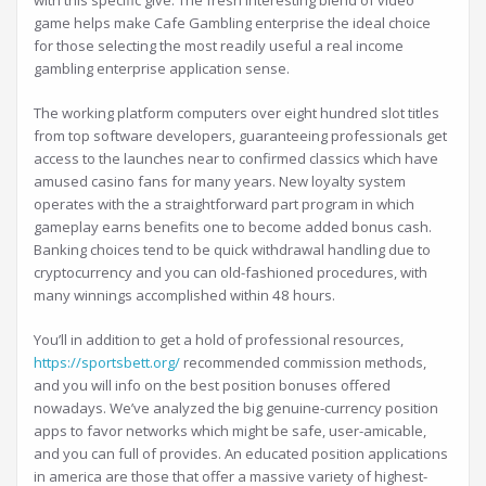
game helps make Cafe Gambling enterprise the ideal choice
for those selecting the most readily useful a real income
gambling enterprise application sense.
The working platform computers over eight hundred slot titles
from top software developers, guaranteeing professionals get
access to the launches near to confirmed classics which have
amused casino fans for many years. New loyalty system
operates with the a straightforward part program in which
gameplay earns benefits one to become added bonus cash.
Banking choices tend to be quick withdrawal handling due to
cryptocurrency and you can old-fashioned procedures, with
many winnings accomplished within 48 hours.
You’ll in addition to get a hold of professional resources,
https://sportsbett.org/
recommended commission methods,
and you will info on the best position bonuses offered
nowadays. We’ve analyzed the big genuine-currency position
apps to favor networks which might be safe, user-amicable,
and you can full of provides. An educated position applications
in america are those that offer a massive variety of highest-