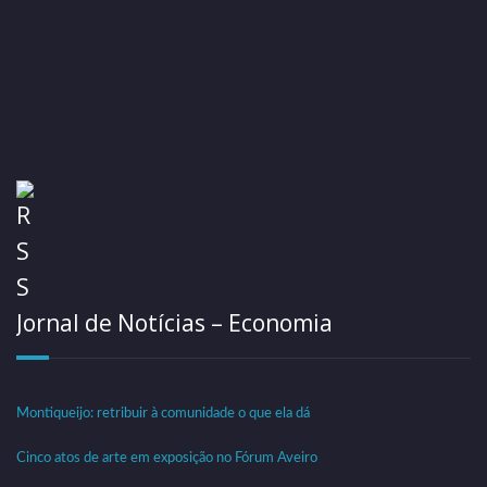
Jornal de Notícias – Economia
Montiqueijo: retribuir à comunidade o que ela dá
Cinco atos de arte em exposição no Fórum Aveiro