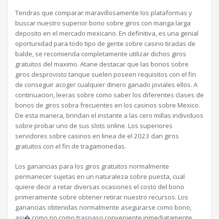
Tendras que comparar maravillosamente los plataformas y
buscar nuestro superior bono sobre giros con manga larga
deposito en el mercado mexicano. En definitiva, es una genial
oportunidad para todo tipo de gente sobre casino tiradas de
balde, se recomienda completamente utilizar dichos giros
gratuitos del maximo. Atane destacar que las bonos sobre
giros desprovisto tanque suelen poseen requisitos con el fin
de conseguir acoger cualquier dinero ganado joviales ellos. A
continuacion, leeras sobre como saber los diferentes clases de
bonos de giros sobra frecuentes en los casinos sobre Mexico.
De esta manera, brindan el instante a las cero millas individuos
sobre probar uno de sus slots online. Los superiores
servidores sobre casinos en linea de el 2023 dan giros
gratuitos con el fin de tragamonedas.
Los ganancias para los giros gratuitos normalmente
permanecer sujetas en un naturaleza sobre puesta, cual
quiere decir a retar diversas ocasiones el costo del bono
primeramente sobre obtener retirar nuestro recursos. Los
ganancias obtenidas normalmente asegurarse como bono,
asi� como no como traspaso conveniente inmediatamente.