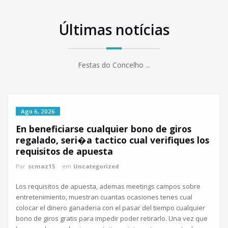
Últimas notícias
Festas do Concelho ...
Ago 6, 2026
En beneficiarse cualquier bono de giros
regalado, seri�a tactico cual verifiques los
requisitos de apuesta
Por
scmaz15
em
Uncategorized
Los requisitos de apuesta, ademas meetings campos sobre
entretenimiento, muestran cuantas ocasiones tenes cual
colocar el dinero ganaderia con el pasar del tiempo cualquier
bono de giros gratis para impedir poder retirarlo. Una vez que