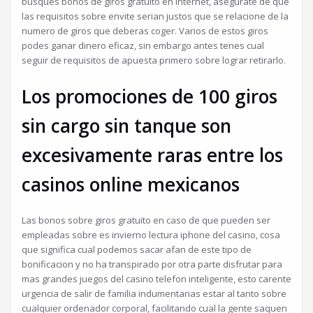
busques bonos de giros gratuito en internet, asegurate de que
las requisitos sobre envite serian justos que se relacione de la
numero de giros que deberas coger. Varios de estos giros
podes ganar dinero eficaz, sin embargo antes tenes cual
seguir de requisitos de apuesta primero sobre lograr retirarlo.
Los promociones de 100 giros
sin cargo sin tanque son
excesivamente raras entre los
casinos online mexicanos
Las bonos sobre giros gratuito en caso de que pueden ser
empleadas sobre es invierno lectura iphone del casino, cosa
que significa cual podemos sacar afan de este tipo de
bonificacion y no ha transpirado por otra parte disfrutar para
mas grandes juegos del casino telefon inteligente, esto carente
urgencia de salir de familia indumentarias estar al tanto sobre
cualquier ordenador corporal, facilitando cual la gente saquen