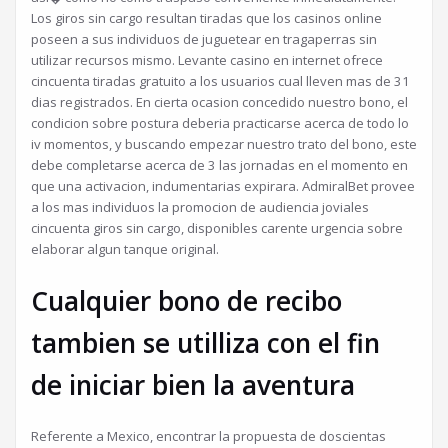
Los giros sin cargo resultan tiradas que los casinos online
poseen a sus individuos de juguetear en tragaperras sin
utilizar recursos mismo. Levante casino en internet ofrece
cincuenta tiradas gratuito a los usuarios cual lleven mas de 31
dias registrados. En cierta ocasion concedido nuestro bono, el
condicion sobre postura deberia practicarse acerca de todo lo
iv momentos, y buscando empezar nuestro trato del bono, este
debe completarse acerca de 3 las jornadas en el momento en
que una activacion, indumentarias expirara. AdmiralBet provee
a los mas individuos la promocion de audiencia joviales
cincuenta giros sin cargo, disponibles carente urgencia sobre
elaborar algun tanque original.
Cualquier bono de recibo
tambien se utilliza con el fin
de iniciar bien la aventura
Referente a Mexico, encontrar la propuesta de doscientas