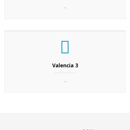
...
Valencia 3
...