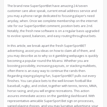
The brand new SuperSportBet have amazing 24/seven
customer care alive speak, current email address service and
you may a phone range dedicated to focusing player’s need
anyday, when. Once we complete membership on the internet
site for our SuperSportBet comment, position bets are 2nd.
Notably, the fresh new software is on a regular basis upgraded
to evolve speed, balances, and easy routing throughout bets.
In this article, we break apart the fresh SuperSportBET
advertising, assist you ideas on how to claim all of them, and
you may describe as to why so it gambling webpages is quickly
becoming a popular round the Mzansi. Whether you are
boosting possibility, increasing payouts, or stacking multibets,
often there is an easy way to continue the rands then.
Regarding staying playing fun, SuperSportBET pulls out every
finishes. You can place bets to the well-known football like
baseball, rugby, and cricket, together with tennis, tennis, MMA,
horse racing, and you will engine recreations. This action
assures immediate access on the gambling dashboard. With
representative-amicable SuperSport Bet sign on processes,
varied playing choices, and you may lucrative advertising, your