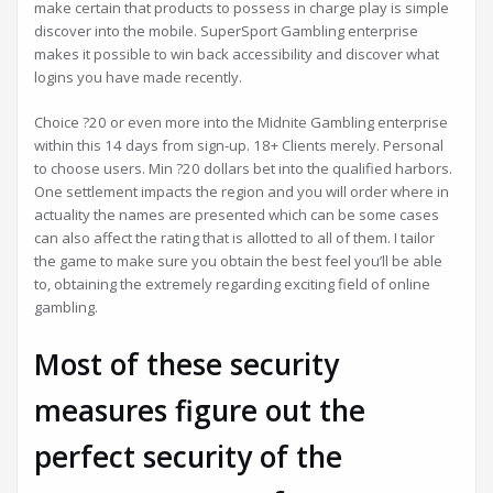
make certain that products to possess in charge play is simple
discover into the mobile. SuperSport Gambling enterprise
makes it possible to win back accessibility and discover what
logins you have made recently.
Choice ?20 or even more into the Midnite Gambling enterprise
within this 14 days from sign-up. 18+ Clients merely. Personal
to choose users. Min ?20 dollars bet into the qualified harbors.
One settlement impacts the region and you will order where in
actuality the names are presented which can be some cases
can also affect the rating that is allotted to all of them. I tailor
the game to make sure you obtain the best feel you’ll be able
to, obtaining the extremely regarding exciting field of online
gambling.
Most of these security
measures figure out the
perfect security of the