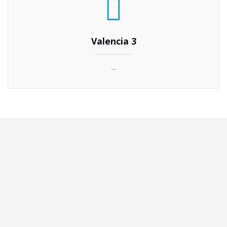
Valencia 3
...
O nosso portfólio