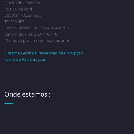
As nossas propostas
...