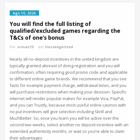
.: Santa Casa
:.
Misericórdia de
Azambuja
LER MAIS