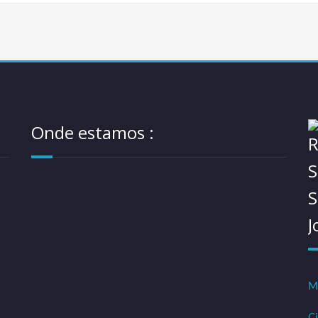
Onde estamos :
J
Mo
Ci