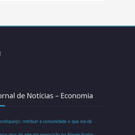
ornal de Notícias – Economia
ntiqueijo: retribuir à comunidade o que ela dá
nco atos de arte em exposição no Fórum Aveiro