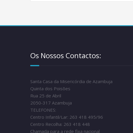
Os Nossos Contactos:
Santa Casa da Misericórdia de Azambuja
Quinta dos Poisões
Rua 25 de Abril
2050-317 Azambuja
TELEFONES:
Centro Infantil/Lar: 263 418 495/96
Centro Recolha: 263 418 448
Chamada para a rede fixa nacional