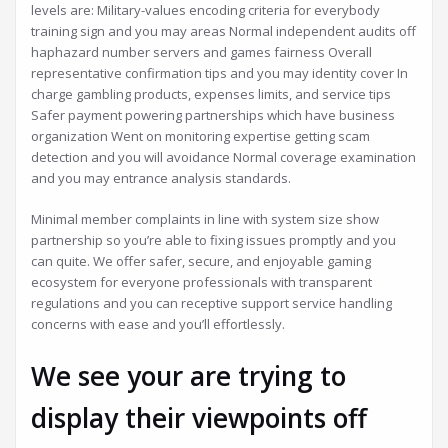
.: Santa Casa
:.
Misericórdia de